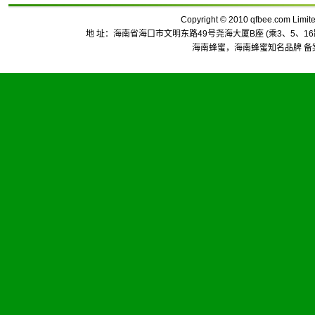
Copyright
©
2010 qfbee.com Li
地 址：海南省海口市文明东路49号尧海大厦B座 (乘3、5、16路武警
海南蜂蜜
，
海南蜂蜜知名品牌
备